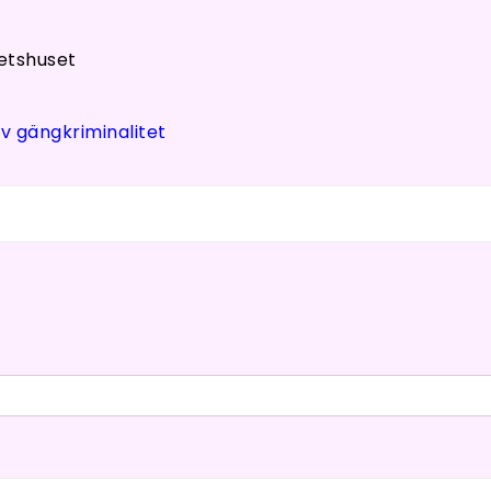
itetshuset
av gängkriminalitet