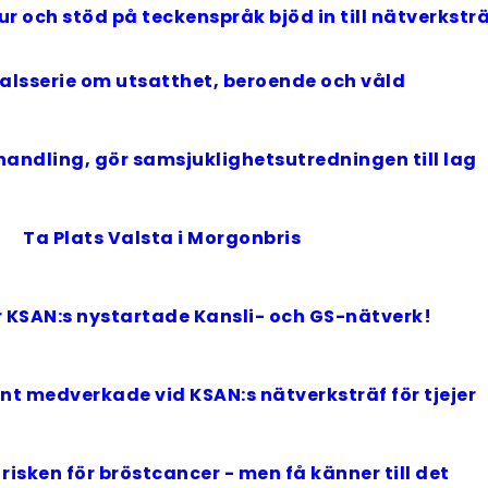
ur och stöd på teckenspråk bjöd in till nätverksträ
alsserie om utsatthet, beroende och våld
l handling, gör samsjuklighetsutredningen till lag
Ta Plats Valsta i Morgonbris
r KSAN:s nystartade Kansli- och GS-nätverk!
t medverkade vid KSAN:s nätverksträf för tjejer
risken för bröstcancer - men få känner till det