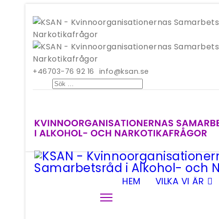
+46703-76 92 16
info@ksan.se
Sök
HEM
VILKA VI ÄR