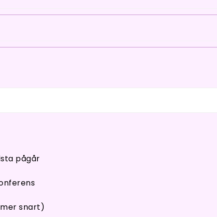
alsta pågår
onferens
mmer snart)