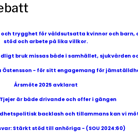
ebatt
ch trygghet för våldsutsatta kvinnor och barn, och
stöd och arbete på lika villkor.
adligt bruk missas både i samhället, sjukvården
 Ida Östensson - för sitt engagemang för jämställdh
Årsmöte 2025 avklarat
Tjejer är både drivande och offer i gängen
lldhetspolitisk backlash och tillammans kan vi mö
ar: Stärkt stöd till anhöriga - (SOU 2024:60)