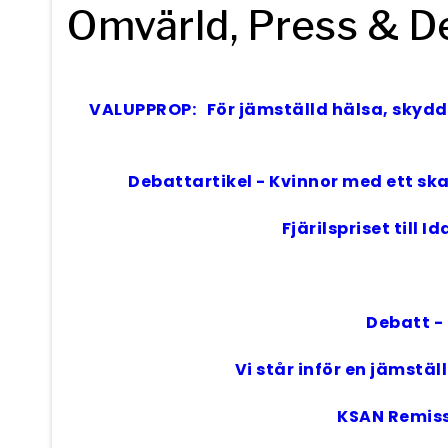
Omvärld, Press & D
Artiklar
Rubrik
Publicerad datum
VALUPPROP: För jämställd hälsa, skydd o
Debattartikel - Kvinnor med ett sk
Fjärilspriset till
Debatt - 
Vi står inför en jämstä
KSAN Remissv