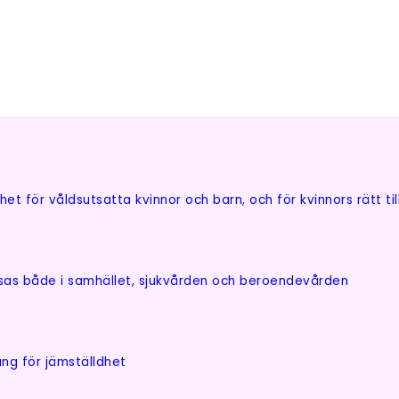
 för våldsutsatta kvinnor och barn, och för kvinnors rätt till 
issas både i samhället, sjukvården och beroendevården
mang för jämställdhet