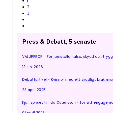
1
2
3
Press & Debatt, 5 senaste
VALUPPROP: För jämställd hälsa, skydd och trygghet
18 juni 2026
Debattartikel - Kvinnor med ett skadligt bruk m
23 april 2025
Fjärilspriset till Ida Östensson - för sitt engage
01 april 2025