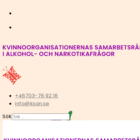
+46703-76 92 16
info@ksan.se
Sök