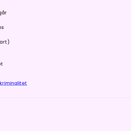
går
ns
art)
et
kriminalitet