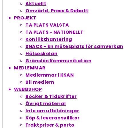
Aktuellt
Omvärld, Press & Debatt
PROJEKT
TA PLATS VALSTA
TA PLATS - NATIONELLT
Konflikthantering
SNACK - En möte­splats för samverkan
Hälsoskolan
Gränslös Kommunikation
MEDLEMMAR
Medlemmar i KSAN
Bli medlem
WEBBSHOP
Böcker & Tidskrifter
Övrigt material
Info om utbildningar
Köp & leveransvillkor
Fraktpriser & porto