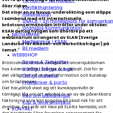
TA PLATS - NATIONELLT
ökar risken.
Konflikthantering
Det visar en ny Novus-undersökning som släpps
Hälsoskolan
i samband med att internationella
SNACK - En möte­splats för samverka
bröstcancermånaden inträffar under oktober.
Gränslös Kommunikation
KSAN deltog nyligen som åhörare på ett
MEDLEMMAR
webbinarium arrangerat av SLAN (Sverige
Medlemmar i KSAN
Landsråd för Alkohol- och Narkotikafrågor) på
Bli medlem
temat.
WEBBSHOP
Böcker & Tidskrifter
Bröstcancer är den vanligaste cancersjukdomen
Vanliga frågor & svar
hos kvinnor både i Sverige och globalt. Därför är
det viktigt att nå ut med information och kunskap
Övrigt material
om bröstcancer.
Fraktpriser & porto
Det har alltså visat sig att kunskapsnivån är
tämligen låg om att alkohol är en av de påverkbara
Info om utbildningar
faktorerna som kan kopplas till ökad risk för att
Köp & leveransvillkor
drabbas. Det står att läsa på SLAN:s hemsida, och
KONTAKT