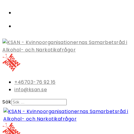
+46703-76 92 16
info@ksan.se
Sök