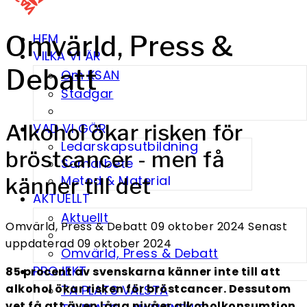
Omvärld, Press &
HEM
VILKA VI ÄR
Debatt
Om KSAN
Stadgar
Alkohol ökar risken för
VAD VI GÖR
Ledarskapsutbildning
bröstcancer - men få
Samarbete
Metod & Material
känner till det
AKTUELLT
Aktuellt
Omvärld, Press & Debatt
09 oktober 2024
Senast
uppdaterad 09 oktober 2024
Omvärld, Press & Debatt
PROJEKT
85 procent av svenskarna känner inte till att
alkohol ökar risken för bröstcancer. Dessutom
TA PLATS VALSTA
vet få att även låga nivåer alkoholkonsumtion