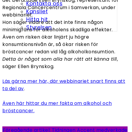
det berättade Ellen Brynskog, representant för
Kontakta oss
Regionala Cancercentrum i Samverkan, under
Kansliet
webbinariet.
Hitta hit
Hon säger vidare att det inte finns någon
Styrelsen
minimigräns för alkoholens skadliga effekter.
Även om risken ökar linjärt ju högre
konsumtionsnivån är, så ökar risken för
bröstcancer redan vid låg alkoholkonsumtion.
Detta är något som alla har rätt att känna till
,
säger Ellen Brynskog.
Läs gärna mer här, där webbinariet snart finns att
ta del av
.
Även här hittar du mer fakta om alkohol och
bröstcancer.
Föregående artikel: Tidningen Accent medverkade