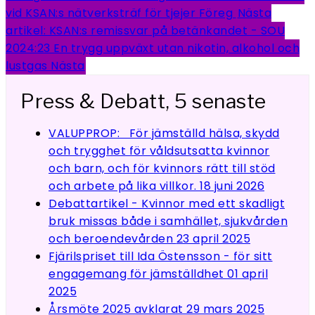
vid KSAN:s nätverksträf för tjejer
Föreg
Nästa
artikel: KSAN:s remissvar på betänkandet - SOU
2024:23 En trygg uppväxt utan nikotin, alkohol och
lustgas
Nästa
Press & Debatt, 5 senaste
VALUPPROP: För jämställd hälsa, skydd
och trygghet för våldsutsatta kvinnor
och barn, och för kvinnors rätt till stöd
och arbete på lika villkor.
18 juni 2026
Debattartikel - Kvinnor med ett skadligt
bruk missas både i samhället, sjukvården
och beroendevården
23 april 2025
Fjärilspriset till Ida Östensson - för sitt
engagemang för jämställdhet
01 april
2025
Årsmöte 2025 avklarat
29 mars 2025