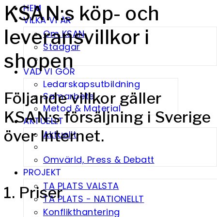
KSAN:s köp- och
HEM
VILKA VI ÄR
leveransvillkor i
Om KSAN
Stadgar
shopen
VAD VI GÖR
Ledarskapsutbildning
Följande villkor gäller
Samarbete
Metod & Material
KSAN:s försäljning i Sverige
AKTUELLT
över Internet.
Aktuellt
Omvärld, Press & Debatt
PROJEKT
TA PLATS VALSTA
1. Priser
TA PLATS - NATIONELLT
Konflikthantering