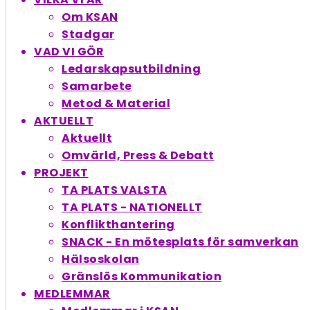
Om KSAN
Stadgar
VAD VI GÖR
Ledarskapsutbildning
Samarbete
Metod & Material
AKTUELLT
Aktuellt
Omvärld, Press & Debatt
PROJEKT
TA PLATS VALSTA
TA PLATS - NATIONELLT
Konflikthantering
SNACK - En möte­splats för samverkan
Hälsoskolan
Gränslös Kommunikation
MEDLEMMAR