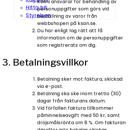
KSAN ansvarar för behandling av
Hitta hit
personuppgifter som görs vid
Styrelsen
beställning av varor från
webbshopen på ksan.se.
Du har enligt lag rätt att få
information om de personuppgifter
som registrerats om dig.
3. Betalningsvillkor
Betalning sker mot faktura, skickad
via e-post.
Betalning ska ske inom trettio (30)
dagar från fakturans datum.
Vid förfallen faktura tillkommer
påminnelseavgift med 50 kr, samt
dröjsmålsränta om 8 %. Om fakturan
därefter inte betalas skickas