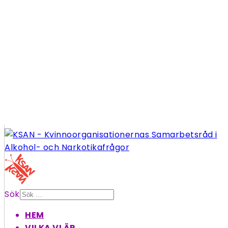
Sök
HEM
VILKA VI ÄR