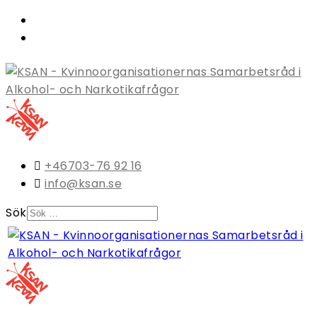
+46703-76 92 16
info@ksan.se
Sök