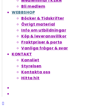
Medlemmar i KSAN
Bli medlem
WEBBSHOP
Böcker & Tidskrifter
Övrigt material
Info om utbildningar
Köp & leveransvillkor
Fraktpriser & porto
Vanliga frågor & svar
KONTAKT
Kansliet
Styrelsen
Kontakta oss
Hitta hit