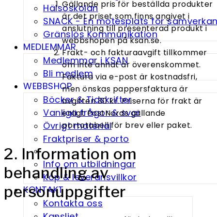
Gällande pris för beställda produkter
Hälsoskolan
är det priset som finns angivet i
SNACK - En möte­splats för samverka
anslutning till presenterad produkt i
Gränslös Kommunikation
webbshopen på ksan.se.
MEDLEMMAR
Frakt- och fakturaavgift tillkommer
Medlemmar i KSAN
om inte annat är överenskommet.
Bli medlem
Faktura via e-post är kostnadsfri,
WEBBSHOP
men önskas pappersfaktura är
Böcker & Tidskrifter
avgiften 30 kr. Priserna för frakt är
Vanliga frågor & svar
enligt PostNords gällande
Övrigt material
portotabell för brev eller paket.
Fraktpriser & porto
2. Information om
Info om utbildningar
behandling av
Köp & leveransvillkor
personuppgifter
KONTAKT
Kontakta oss
Kansliet