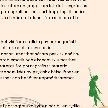
 dessutom en grupp som inte lätt avgränsas
ornografi har en stark koppling till andra
åld i nära relationer främst inom olika
et vid framställning av pornografiskt
eller sexuellt utnyttjande.
 annan utsatthet såsom psykisk ohälsa,
eproblematik och ekonomisk utsatthet.
ateras för pornografiskt material
rn som lider av psykisk ohälsa löper en
kutsatthet och behöver uppmärksammas i
e i pornografiska syften bör bli en tydlig