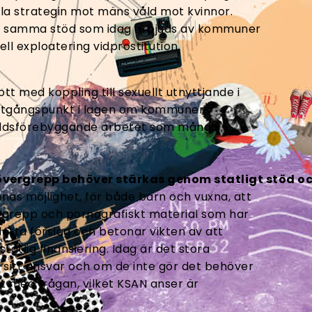
lla strategin mot mäns våld mot kvinnor.
s samma stöd som idag erbjuds av kommuner
ell exploatering vidprostitution.
t med koppling till sexuellt utnyttjande i
 utgångspunkt i lagen om kommuners
våldsförebyggande arbetet som många
övergrepp behöver stärkas genom statligt stöd o
nas möjlighet, för både barn och vuxna, att
rgrepp och pornografiskt material som har
 detta förslag och betonar vikten av att
tatlig finansiering. Idag är det stora
sitt ansvar och om de inte gör det behöver
det med frågan, vilket KSAN anser är