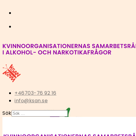
+46703-76 92 16
info@ksan.se
Sök