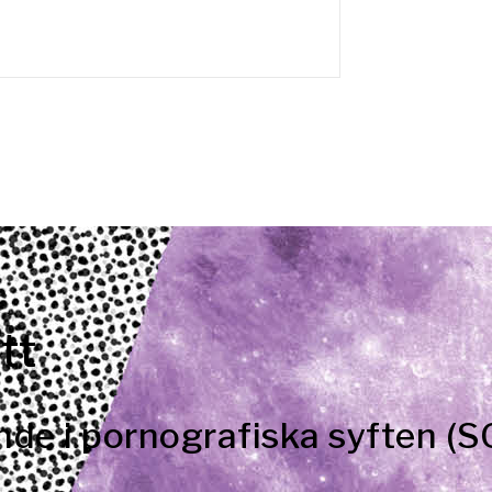
tt
ande i pornografiska syften (