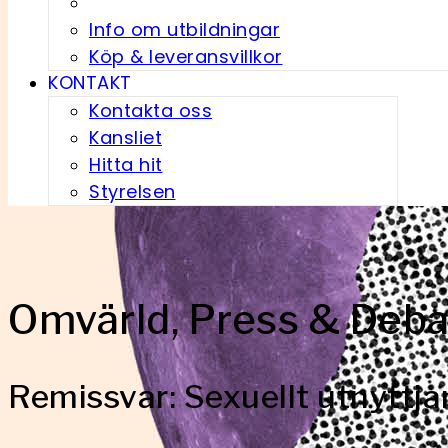
Info om utbildningar
Köp & leveransvillkor
KONTAKT
Kontakta oss
Kansliet
Hitta hit
Styrelsen
Omvärld, Press & Deba
Remissvar: Sexuellt utnyttj