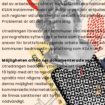
del av arbetet mot våld och inkluderas i den natione
KSAN instämmer även i att målgruppen bör erbjuda
och regioner vid utsatthet för sexuellt våld eller sexu
Problemet är att det inte görs idag.
Utredningen föreslår att kommuner ska inkludera brot
pornografiska syften i det arbete som bedrivs med
ansvar för brottsförebyggande arbete samt i det 
kommuner bedriver. En uppfattning som KSAN delar.
Möjligheten att ta ner dokumenterade sexuella 
Utredningen bedömer ytterligare att det behöver fin
få hjälp med att ta ner dokumenterade sexuella öve
spridits mot någons vilja från internet. KSAN stödjer
denna möjlighet realiseras. Det vore här rimligt med s
kommersiella internetaktörer som också behöver ta 
de finnas sanktioner att ta till. På EU-nivå arbetas 
nödvändigt.