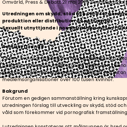
Omvärld, Press & Debatt
21 maj 2024
Senast uppdate
Utredningen om skydd, stöd och vård för persone
produktion eller distribution av pornografi
Sexuellt utnyttjande i pornografiska syften (SO
Remissyttrande
KSAN – Kvinnoorganisationernas samarbetsråd i alko
paraplyorganisation med fokus på tjejers och kvinnors h
sjukvård, jämlik missbruksvård och rätt att leva utan 
medlemsorganisationer över 100 tusen kvinnor.
Bakgrund
Förutom en gedigen sammanställning kring kunskaps
utredningen förslag till utveckling av skydd, stöd oc
våld som förekommer vid pornografisk framställning
I utredningen konstateras att målgruppen är bred o