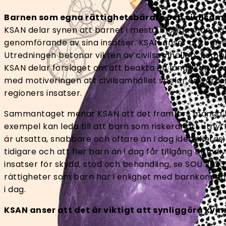
Barnen som egna rättighetsbärare och civilsamhä
KSAN delar synen att barnet i mesta möjliga mån ska
genomförande av sina insatser. KSAN anser att barne
Utredningen betonar vikten av civilsamhällets kompl
KSAN delar förslaget om att beakta en långsiktig förs
med motiveringen att civilsamhället spelar en värde
regioners insatser.
Sammantaget menar KSAN att det framförs många bra 
exempel kan leda till att barn som riskerar att utnytt
är utsatta, snabbare och oftare än i dag identifiera
tidigare och att fler barn än i dag får tillgång till 
insatser för skydd, stöd och behandling, se SOU 2023:97
rättigheter som barn har i enlighet med barnkonvent
i dag.
KSAN anser att det är viktigt att synliggöra kvin