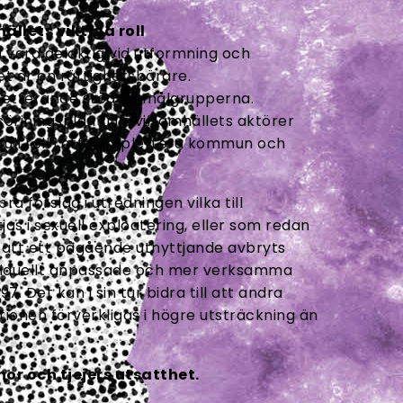
llets viktiga roll
 vara delaktig vid utformning och
t är en rättighetsbärare.
etterande stöd till målgrupperna.
örjningsplan till civilsamhällets aktörer
full roll i att komplettera kommun och
förslag i utredningen vilka till
jas i sexuell exploatering, eller som redan
s, att ett pågående utnyttjande avbryts
individuellt anpassade och mer verksamma
. Det kan i sin tur bidra till att andra
ionen förverkligas i högre utsträckning än
nor och tjejers utsatthet.