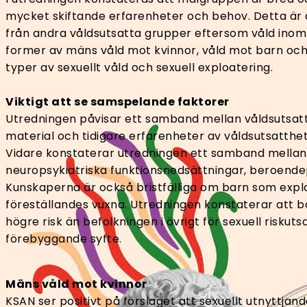
mycket skiftande erfarenheter och behov. Detta är
från andra våldsutsatta grupper eftersom våld inom p
former av mäns våld mot kvinnor, våld mot barn och v
typer av sexuellt våld och sexuell exploatering.
Viktigt att se samspelande faktorer
Utredningen påvisar ett samband mellan våldsutsatth
material och tidigare erfarenheter av våldsutsatthet 
Vidare konstaterar utredningen ett samband mellan
neuropsykiatriska funktionsnedsättningar, beroend
Kunskaperna är också bristfälliga om barn som explo
föreställandes vuxna. Utredningen konstaterar att ba
högre risk än befolkningen i övrigt för sexuell ris
förebyggande syfte.
Mäns våld mot kvinnor
KSAN ser positivt på förslaget att sexuellt utnyttjand