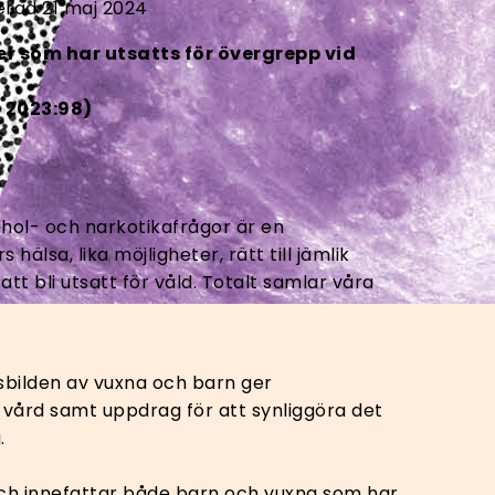
rad 21 maj 2024
r som har utsatts för övergrepp vid
U 2023:98)
hol- och narkotikafrågor är en
älsa, lika möjligheter, rätt till jämlik
att bli utsatt för våld. Totalt samlar våra
bilden av vuxna och barn ger
h vård samt uppdrag för att synliggöra det
.
ch innefattar både barn och vuxna som har