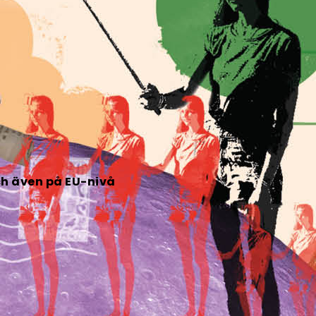
ch även på EU-nivå