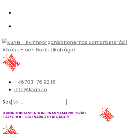
+46703-76 92 16
info@ksan.se
Sök