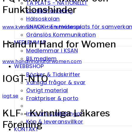
TA PLATS - NATIONELLT
Funktionshinder
Konflikthantering
Hälsoskolan
SNACK - En möte­splats för samverka
www.kvinnor-funktionshinder.se
Gränslös Kommunikation
Hand in Hand for Women
MEDLEMMAR
Medlemmar i KSAN
Bli medlem
www.handinhandforwomen.com
WEBBSHOP
Böcker & Tidskrifter
IOGT-NTO
Vanliga frågor & svar
Övrigt material
iogt.se
Fraktpriser & porto
KLF - Kvinnliga Läkares
Info om utbildningar
Köp & leveransvillkor
Förening
KONTAKT