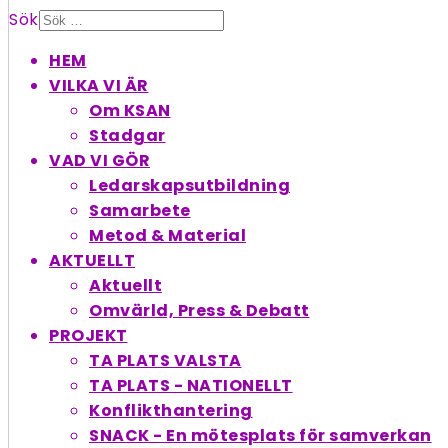
Sök
HEM
VILKA VI ÄR
Om KSAN
Stadgar
VAD VI GÖR
Ledarskapsutbildning
Samarbete
Metod & Material
AKTUELLT
Aktuellt
Omvärld, Press & Debatt
PROJEKT
TA PLATS VALSTA
TA PLATS - NATIONELLT
Konflikthantering
SNACK - En möte­splats för samverkan