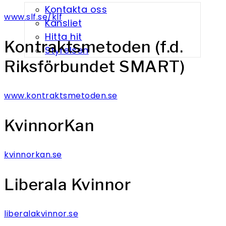
Kontakta oss
www.slf.se/klf
Kansliet
Hitta hit
Kontraktsmetoden (f.d.
Styrelsen
Riksförbundet SMART)
www.kontraktsmetoden.se
KvinnorKan
kvinnorkan.se
Liberala Kvinnor
liberalakvinnor.se