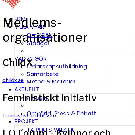
Medlems­
HEM
VILKA VI ÄR
organisationer
Om KSAN
Stadgar
VAD VI GÖR
ChildX
Ledarskapsutbildning
Samarbete
childx.se
Metod & Material
AKTUELLT
Feministiskt initiativ
Aktuellt
Omvärld, Press & Debatt
feministisktinitiativ.se
PROJEKT
TA PLATS VALSTA
FQ Forum - Kvinnor och