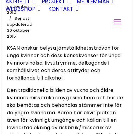
03
AKTUELLT
PROJEKT
MEDLEMMAR
december
WEBBSHOP
KONTAKT
2012
Senast
uppdaterad
30 oktober
2015
KSAN önskar belysa jämställdhetssträvan för
unga kvinnor och dess konsekvenser för unga
kvinnors hälsa, livsutrymme, deltagande i
samhällslivet och deras attityder och
förhållande till alkohol.
Den traditionella bilden av vuxna och äldre
kvinnors missbruk i smyg i sina hem och hur de
ska bemötas och behandlas stämmer inte för
de yngre kvinnorna. Baren har blivit platsen
även för kvinnligt umgänge och källan till en
lavinartad ökning av riskbruk/missbruk av