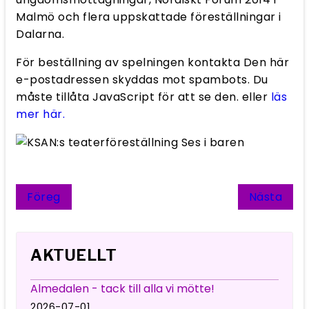
Malmö och flera uppskattade föreställningar i
Dalarna.
För beställning av spelningen kontakta
Den här
e-postadressen skyddas mot spambots. Du
måste tillåta JavaScript för att se den.
eller
läs
mer här.
Föregående artikel: Flickor i fokus
Nästa art
Föreg
Nästa
AKTUELLT
Almedalen - tack till alla vi mötte!
2026-07-01