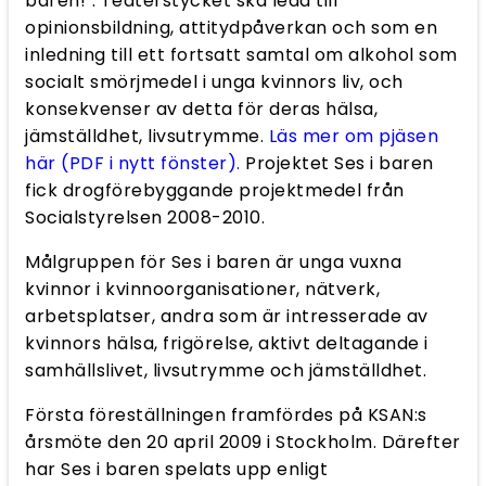
baren!". Teaterstycket ska leda till
opinionsbildning, attitydpåverkan och som en
inledning till ett fortsatt samtal om alkohol som
socialt smörjmedel i unga kvinnors liv, och
konsekvenser av detta för deras hälsa,
jämställdhet, livsutrymme.
Läs mer om pjäsen
här (PDF i nytt fönster).
Projektet Ses i baren
fick drogförebyggande projektmedel från
Socialstyrelsen 2008-2010.
Målgruppen för Ses i baren är unga vuxna
kvinnor i kvinnoorganisationer, nätverk,
arbetsplatser, andra som är intresserade av
kvinnors hälsa, frigörelse, aktivt deltagande i
samhällslivet, livsutrymme och jämställdhet.
Första föreställningen framfördes på KSAN:s
årsmöte den 20 april 2009 i Stockholm. Därefter
har Ses i baren spelats upp enligt