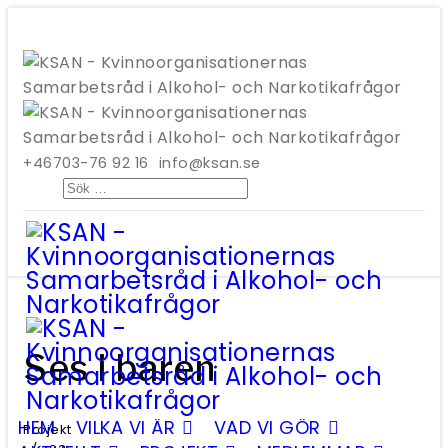
+46703-76 92 16
info@ksan.se
Sök
Ses i baren
HEM
VILKA VI ÄR
VAD VI GÖR
Projekt