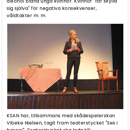
alkohol bland unga kvinnor. Kvinnor "får skylla
sig själva" för negativa konsekvenser,
våldtäkter m. m.
KSAN har, tillsammans med skådespelerskan
Vibeke Nielsen, tagit fram teaterstycket "Ses i