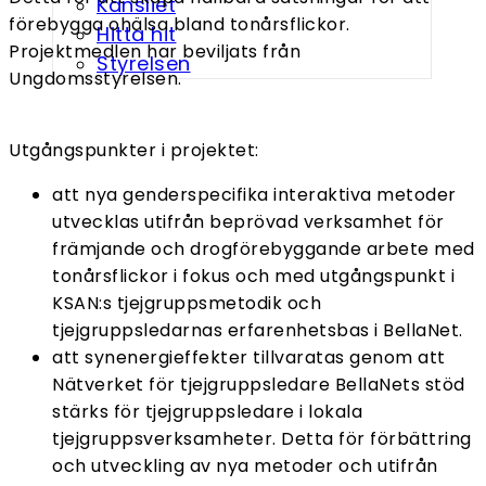
Kansliet
förebygga ohälsa bland tonårsflickor.
Hitta hit
Projektmedlen har beviljats från
Styrelsen
Ungdomsstyrelsen.
Utgångspunkter i projektet:
att nya genderspecifika interaktiva metoder
utvecklas utifrån beprövad verksamhet för
främjande och drogförebyggande arbete med
tonårsflickor i fokus och med utgångspunkt i
KSAN:s tjejgruppsmetodik och
tjejgruppsledarnas erfarenhetsbas i BellaNet.
att synenergieffekter tillvaratas genom att
Nätverket för tjejgruppsledare BellaNets stöd
stärks för tjejgruppsledare i lokala
tjejgruppsverksamheter. Detta för förbättring
och utveckling av nya metoder och utifrån