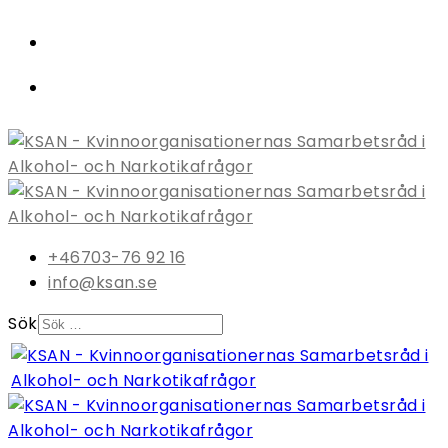
+46703-76 92 16
info@ksan.se
Sök