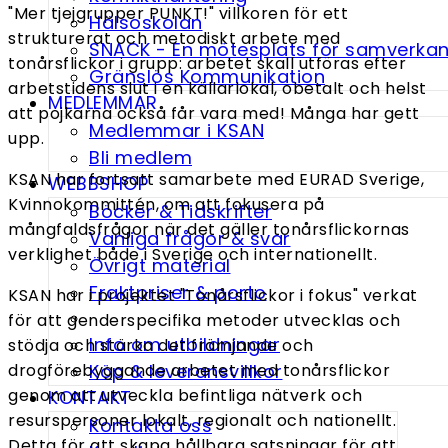
"Mer tjejgrupper PUNKT!" villkoren för ett
Hälsoskolan
strukturerat och metodiskt arbete med
SNACK - En möte­splats för samverka
tonårsflickor i grupp: arbetet skall utföras efter
Gränslös Kommunikation
arbetstidens slut i en källarlokal, obetalt och helst
MEDLEMMAR
att pojkarna också får vara med! Många har gett
Medlemmar i KSAN
upp.
Bli medlem
KSAN har fortsatt samarbete med EURAD Sverige,
WEBBSHOP
Kvinnokommittén, om att fokusera på
Böcker & Tidskrifter
mångfaldsfrågor när det gäller tonårsflickornas
Vanliga frågor & svar
verklighet både i Sverige och internationellt.
Övrigt material
Fraktpriser & porto
KSAN har i projektet "Tonårsflickor i fokus" verkat
för att genderspecifika metoder utvecklas och
Info om utbildningar
stödja och stärka det främjande och
Köp & leveransvillkor
drogförebyggande arbetet med tonårsflickor
genom att utveckla befintliga nätverk och
KONTAKT
resurspersoner lokalt, regionalt och nationellt.
Kontakta oss
Detta för att skapa hållbara satsningar för att