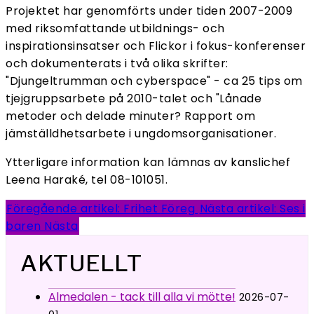
Projektet har genomförts under tiden 2007-2009
med riksomfattande utbildnings- och
inspirationsinsatser och Flickor i fokus-konferenser
och dokumenterats i två olika skrifter:
"Djungeltrumman och cyberspace" - ca 25 tips om
tjejgruppsarbete på 2010-talet och "Lånade
metoder och delade minuter? Rapport om
jämställdhetsarbete i ungdomsorganisationer.
Ytterligare information kan lämnas av kanslichef
Leena Haraké, tel 08-101051.
Föregående artikel: Frihet
Föreg
Nästa artikel: Ses i
baren
Nästa
AKTUELLT
Almedalen - tack till alla vi mötte!
2026-07-