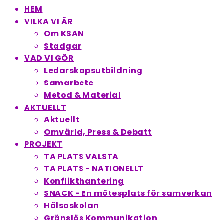
HEM
VILKA VI ÄR
Om KSAN
Stadgar
VAD VI GÖR
Ledarskapsutbildning
Samarbete
Metod & Material
AKTUELLT
Aktuellt
Omvärld, Press & Debatt
PROJEKT
TA PLATS VALSTA
TA PLATS - NATIONELLT
Konflikthantering
SNACK - En möte­splats för samverkan
Hälsoskolan
Gränslös Kommunikation