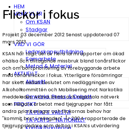
HEM
Flickor i fokus
VILKA VI ÄR
Om KSAN
Stadgar
Projekt
03 december 2012
Senast uppdaterad 07
mars 2013
VAD VI GÖR
Ledarskapsutbildning
KSAN har tagit del av flera larmrapporter om ökad
Samarbete
ohälsa och tilltagande missbruk bland tonårsflickor
Metod & Material
och om bortprioritering av förebyggande arbete
AKTUELLT
med tonårsflickor i fokus. Ytterligare försämringar
Aktuellt
har skett sedan beslutet om nedläggningen av
Alkoholkommittén och Mobilisering mot Narkotika
Omvärld, Press & Debatt
meddelades. Aktiva lokala och regionala nätverk
PROJEKT
som tidigare arbetat med tjejgrupper har fått
andra prioriteringar och flickornas behov har
TA PLATS VALSTA
"kommit bort i mängden". År 2004 rapporterade de
TA PLATS - NATIONELLT
tjejgruppsledare som deltog i KSAN:s utvärdering
Konflikthantering