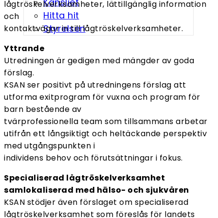
Kansliet
lågtröskelverksamheter, lättillgänglig information
Hitta hit
och
Styrelsen
kontaktvägar in till lågtröskelverksamheter.
Yttrande
Utredningen är gedigen med mängder av goda
förslag.
KSAN ser positivt på utredningens förslag att
utforma exitprogram för vuxna och program för
barn bestående av
tvärprofessionella team som tillsammans arbetar
utifrån ett långsiktigt och heltäckande perspektiv
med utgångspunkten i
individens behov och förutsättningar i fokus.
Specialiserad lågtröskelverksamhet
samlokaliserad med hälso- och sjukvåren
KSAN stödjer även förslaget om specialiserad
lågtröskelverksamhet som föreslås för landets