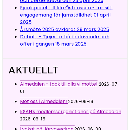
och beroendevården
23 april 2025
Fjärilspriset till Ida Östensson - för sitt
engagemang för jämställdhet
01 april
2025
Årsmöte 2025 avklarat
29 mars 2025
Debatt - Tjejer är både drivande och
offer i gängen
18 mars 2025
AKTUELLT
Almedalen - tack till alla vi mötte!
2026-07-
01
Möt oss i Almedalen!
2026-06-19
KSAN:s medlemsorganistioner på Almedalen
2026-06-15
Lyckat på Järvaveckan
2026-06-08