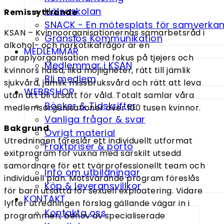
Hälsoskolan
Remissyttrande
SNACK - En möte­splats för samverka
KSAN – Kvinnoorganisationernas samarbetsråd i
Gränslös Kommunikation
alkohol- och narkotikafrågor är en
MEDLEMMAR
paraplyorganisation med fokus på tjejers och
Medlemmar i KSAN
kvinnors hälsa, lika möjligheter, rätt till jämlik
Bli medlem
sjukvård, jämlik missbruksvård och rätt att leva
WEBBSHOP
utan att bli utsatt för våld. Totalt samlar våra
Böcker & Tidskrifter
medlemsorganisationer över 100 tusen kvinnor.
Vanliga frågor & svar
Bakgrund
Övrigt material
Utredningen föreslår ett individuellt utformat
Fraktpriser & porto
exitprogram för vuxna med särskilt utsedd
samordnare för ett tvärprofessionellt team och
Info om utbildningar
individuell plan. Motsvarande program föreslås
Köp & leveransvillkor
för barn utsatta för sexuell exploatering. Vidare
KONTAKT
lyfter utredningen förslag gällande vägar in i
Kontakta oss
programmen, behov av specialiserade