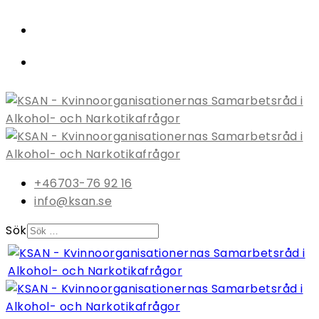
+46703-76 92 16
info@ksan.se
Sök