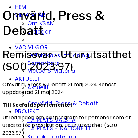
HEM
Omvärld, Press &
VILKA VI ÄR
Om KSAN
Debatt
Stadgar
VAD VI GÖR
Remissvar - Ut ur utsatthet
Ledarskapsutbildning
Samarbete
(SOU 2023:97)
Metod & Material
AKTUELLT
Omvärld, Press & Debatt
21 maj 2024
Senast
Aktuellt
uppdaterad 21 maj 2024
Omvärld, Press & Debatt
Till Socialdepartementet
PROJEKT
Utredningen om exitprogram för personer som är
TA PLATS VALSTA
utsatta för prostitution, Ut ur utsatthet (SOU
TA PLATS - NATIONELLT
2023:97)
Konflikthantering