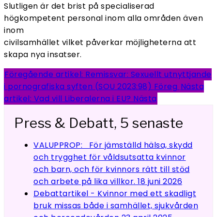
Slutligen är det brist på specialiserad
högkompetent personal inom alla områden även
inom
civilsamhället vilket påverkar möjligheterna att
skapa nya insatser.
Föregående artikel: Remissvar: Sexuellt utnyttjande
i pornografiska syften (SOU 2023:98)
Föreg
Nästa
artikel: Vad vill Liberalerna i EU?
Nästa
Press & Debatt, 5 senaste
VALUPPROP: För jämställd hälsa, skydd
och trygghet för våldsutsatta kvinnor
och barn, och för kvinnors rätt till stöd
och arbete på lika villkor.
18 juni 2026
Debattartikel - Kvinnor med ett skadligt
bruk missas både i samhället, sjukvården