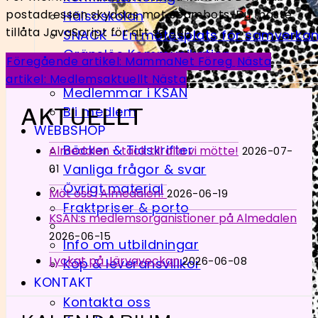
postadressen skyddas mot spambots. Du måste
Hälsoskolan
tillåta JavaScript för att se den.
SNACK - En möte­splats för samverka
Gränslös Kommunikation
Föregående artikel: MammaNet
Föreg
Nästa
MEDLEMMAR
artikel: Medlemsaktuellt
Nästa
Medlemmar i KSAN
Bli medlem
AKTUELLT
WEBBSHOP
Böcker & Tidskrifter
Almedalen - tack till alla vi mötte!
2026-07-
Vanliga frågor & svar
01
Övrigt material
Möt oss i Almedalen!
2026-06-19
Fraktpriser & porto
KSAN:s medlemsorganistioner på Almedalen
2026-06-15
Info om utbildningar
Lyckat på Järvaveckan
2026-06-08
Köp & leveransvillkor
KONTAKT
Kontakta oss