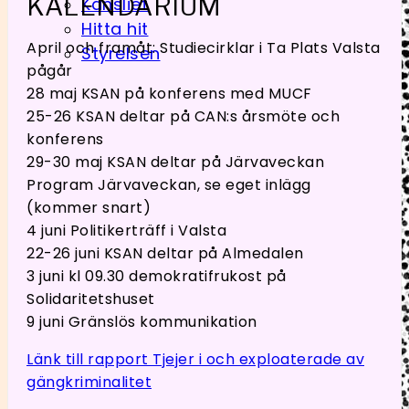
KALENDARIUM
Kansliet
Hitta hit
April och framåt: Studiecirklar i Ta Plats Valsta
Styrelsen
pågår
28 maj KSAN på konferens med MUCF
25-26 KSAN deltar på CAN:s årsmöte och
konferens
29-30 maj KSAN deltar på Järvaveckan
Program Järvaveckan, se eget inlägg
(kommer snart)
4 juni Politikerträff i Valsta
22-26 juni KSAN deltar på Almedalen
3 juni kl 09.30 demokratifrukost på
Solidaritetshuset
9 juni Gränslös kommunikation
Länk till rapport Tjejer i och exploaterade av
gängkriminalitet