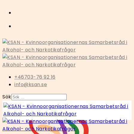
+46703-76 92 16
info@ksan.se
Sök