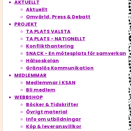
AKTUELLT
Aktuellt
Omvärld, Press & Debatt
PROJEKT
TA PLATS VALSTA
TA PLATS - NATIONELLT
Konflikthantering
SNACK - En möte­splats för samverkan
Hälsoskolan
Gränslös Kommunikation
MEDLEMMAR
Medlemmar i KSAN
Bli medlem
WEBBSHOP
Böcker & Tidskrifter
Övrigt material
Info om utbildningar
Köp & leveransvillkor