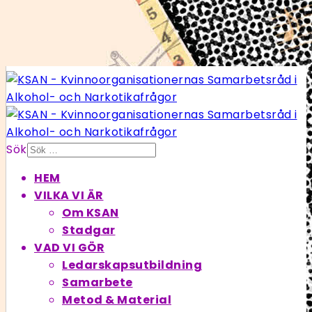
Sök
HEM
VILKA VI ÄR
Om KSAN
Stadgar
VAD VI GÖR
Ledarskapsutbildning
Samarbete
Metod & Material