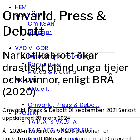
HEM
Omvärld, Press &
VILKA VI ÄR
Om KSAN
Debatt
Stadgar
VAD VI GÖR
Narkotikabrott ökar
Ledarskapsutbildning
Samarbete
drastiskt bland unga tjejer
Metod & Material
och kvinnor, enligt BRÅ
AKTUELLT
Aktuellt
(2020)
Omvärld, Press & Debatt
Omvärld, Press & Debatt
01 september 2021
Senast
PROJEKT
uppdaterad 28 mars 2024
TA PLATS VALSTA
TA PLATS - NATIONELLT
År 2020 misstänktes 57 200 personer för
Konflikthantering
narkotikabrott. Det var en ökning med 10 procent