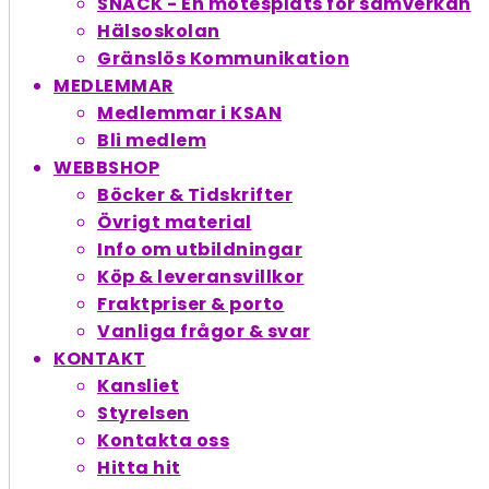
SNACK - En möte­splats för samverkan
Hälsoskolan
Gränslös Kommunikation
MEDLEMMAR
Medlemmar i KSAN
Bli medlem
WEBBSHOP
Böcker & Tidskrifter
Övrigt material
Info om utbildningar
Köp & leveransvillkor
Fraktpriser & porto
Vanliga frågor & svar
KONTAKT
Kansliet
Styrelsen
Kontakta oss
Hitta hit