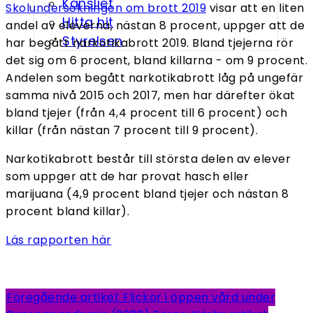
Kansliet
Skolundersökningen om brott 2019
visar att en liten
Hitta hit
andel av eleverna, nästan 8 procent, uppger att de
Styrelsen
har begått narkotikabrott 2019. Bland tjejerna rör
det sig om 6 procent, bland killarna - om 9 procent.
Andelen som begått narkotikabrott låg på ungefär
samma nivå 2015 och 2017, men har därefter ökat
bland tjejer (från 4,4 procent till 6 procent) och
killar (från nästan 7 procent till 9 procent).
Narkotikabrott består till största delen av elever
som uppger att de har provat hasch eller
marijuana (4,9 procent bland tjejer och nästan 8
procent bland killar).
Läs rapporten här
Föregående artikel: Flickor i öppen vård under