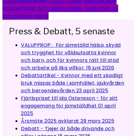
Coronapandemin (2020)
Föreg
Nästa artikel:
Polisanmälan och rättsprocess, rapporten av
Storasyster
Nästa
Press & Debatt, 5 senaste
VALUPPROP: För jämställd hälsa, skydd
och trygghet för våldsutsatta kvinnor
och barn, och för kvinnors rätt till stöd
och arbete på lika villkor.
18 juni 2026
Debattartikel - Kvinnor med ett skadligt
bruk missas både i samhället, sjukvården
och beroendevården
23 april 2025
Fjärilspriset till Ida Östensson - för sitt
engagemang för jämställdhet
01 april
2025
Årsmöte 2025 avklarat
29 mars 2025
Debatt - Tjejer är både drivande och