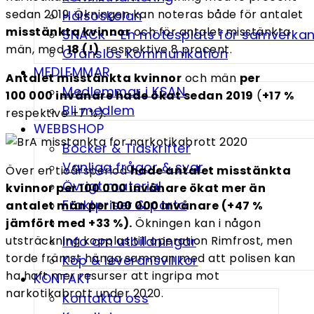
sedan 2019. Ökningen kan noteras både för antalet
Hälsoskolan
misstänkta kvinnor
och för antalet misstänkta
SNACK - En möte­splats för samverka
män, med
18 (!)
respektive 8 procent.
Gränslös Kommunikation
MEDLEMMAR
Antalet misstänkta kvinnor
och män
per
Medlemmar i KSAN
100 000 invånare hade ökat sedan 2019
(
+17 %
Bli medlem
respektive +7 %).
WEBBSHOP
Böcker & Tidskrifter
Vanliga frågor & svar
Över en tioårsperiod
hade antalet misstänkta
Övrigt material
kvinnor per 100 000 invånare ökat mer än
Fraktpriser & porto
antalet män per 100 000 invånare (+47 %
jämfört med +33 %).
Ökningen kan i någon
utsträck­ning kopplas till operation Rimfrost, men
Info om utbildningar
torde främst hänga samman med att polisen kan
Köp & leveransvillkor
ha haft mer resurser att ingripa mot
KONTAKT
narkotikabrott under 2020.
Kontakta oss