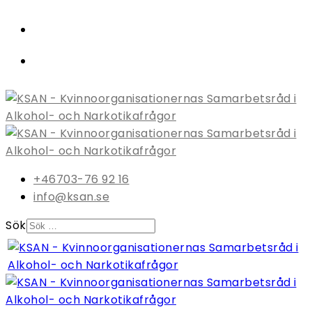
+46703-76 92 16
info@ksan.se
Sök