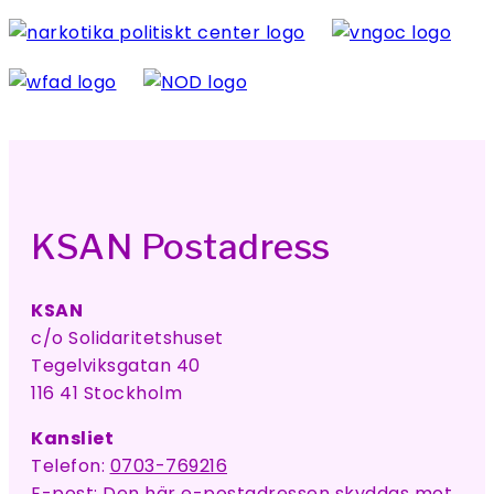
KSAN Postadress
KSAN
c/o Solidaritetshuset
Tegelviksgatan 40
116 41 Stockholm
Kansliet
Telefon:
0703-769216
E-post:
Den här e-postadressen skyddas mot