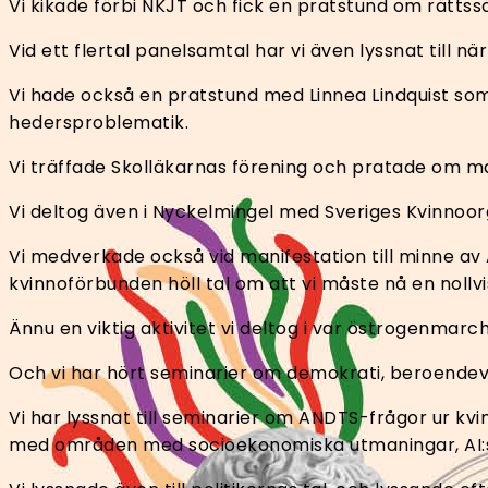
Vi kikade förbi NKJT och fick en pratstund om rätts
Vid ett flertal panelsamtal har vi även lyssnat till n
Vi hade också en pratstund med Linnea Lindquist so
hedersproblematik.
Vi träffade Skolläkarnas förening och pratade om mark
Vi deltog även i Nyckelmingel med Sveriges Kvinnoo
Vi medverkade också vid manifestation till minne av
kvinnoförbunden höll tal om att vi måste nå en nollvi
Ännu en viktig aktivitet vi deltog i var östrogenmar
Och vi har hört seminarier om demokrati, beroendevå
Vi har lyssnat till seminarier om ANDTS-frågor ur kvin
med områden med socioekonomiska utmaningar, AI:s ro