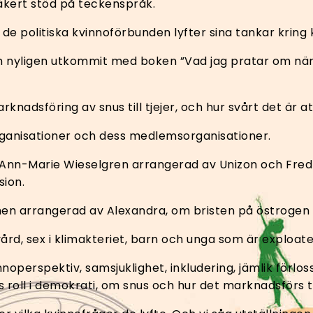
säkert stöd på teckenspråk.
är de politiska kvinnoförbunden lyfter sina tankar kring
m nyligen utkommit med boken ”Vad jag pratar om när
nadsföring av snus till tjejer, och hur svårt det är a
rganisationer och dess medlemsorganisationer.
 Ann-Marie Wieselgren arrangerad av Unizon och Fredr
sion.
chen arrangerad av Alexandra, om bristen på östrogen t
rd, sex i klimakteriet, barn och unga som är exploat
noperspektiv, samsjuklighet, inkludering, jämlik förloss
ll i demokrati, om snus och hur det marknadsförs til