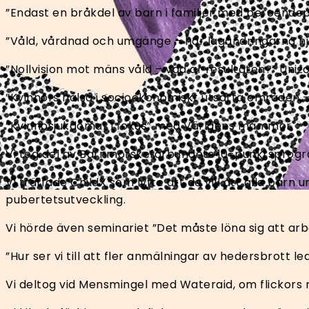
”Endast en bråkdel av barn i familjer med beroende
”Våld, vårdnad och umgänge – har lagändringarna h
”Nollvision mot mäns våld – vad är resultaten?” Uniz
”Kvinnors hälsa i socioekonomiskt utsatta områden –
”Kvinnosjukdomar i fokus” med Världens mammor
Vi tog del av Barnmorskeförbundets 10-punktsprogra
Vi träffade ChildX som lyfte att de vill att alla ba
pubertetsutveckling.
Vi hörde även seminariet ”Det måste löna sig att arb
”Hur ser vi till att fler anmälningar av hedersbrott led
Vi deltog vid Mensmingel med Wateraid, om flickors 