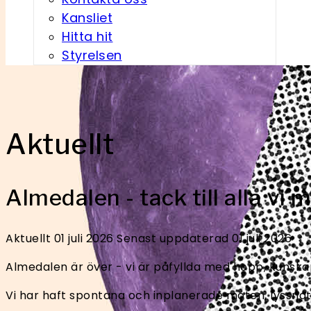
Kansliet
Hitta hit
Styrelsen
Aktuellt
Almedalen - tack till alla vi 
Aktuellt
01 juli 2026
Senast uppdaterad 01 juli 2026
Almedalen är över - vi är påfyllda med hopp, kunskap
Vi har haft spontana och inplanerade möten, lyssnat 