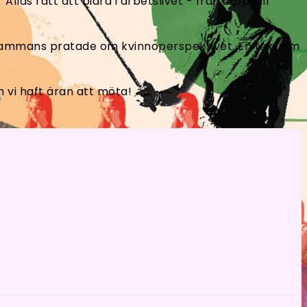
llas rätt att bidra i arbetslivet - från utopi till
illsammans pratade om kvinnoperspektivet. En text om
m vi haft äran att möta!