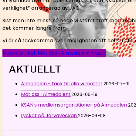
Vi lyssnade även till politikernas tal, och lyssande efte
verklighet” arrangerad av JAG.
Sist men inte minst, så hade vi stämt träff med Zop
det kommer längre fram.
Vi är så tacksamma över möjligheten att delta i alla 
Nästa artikel: Möt oss i Almedalen!
Nästa
AKTUELLT
Almedalen - tack till alla vi mötte!
2026-07-01
Möt oss i Almedalen!
2026-06-19
KSAN:s medlemsorganistioner på Almedalen
20
Lyckat på Järvaveckan
2026-06-08