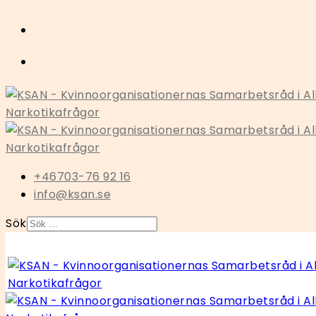
+46703-76 92 16
info@ksan.se
Sök