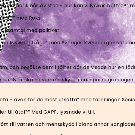
problematik nås av stöd - hur kan vi lyckas bättre?”
jälpt?” med Roks
on i samtal med politiker
 en livsviktig fråga” med Sveriges Kvinnoorganisation
m, och besökte dem i tältet där de visade hur en föd
rn under 18 år ska ha samma skydd i barnpornografilag
eta – även för de mest utsatta” med föreningen Social
er till åtal?” Med GAPF, lyssnade vi till.
rätt till vatten och mensskydd i bland annat Banglade