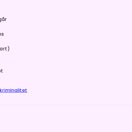
går
ns
art)
et
kriminalitet