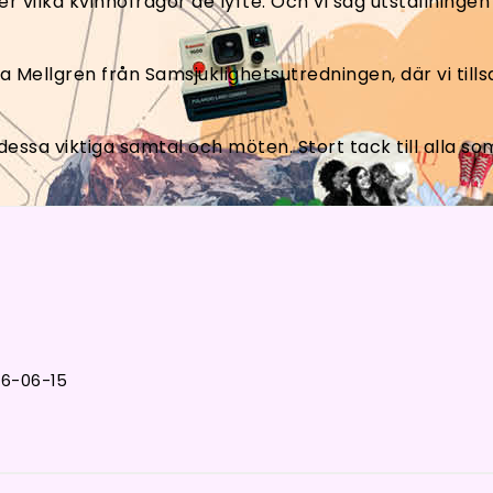
r vilka kvinnofrågor de lyfte. Och vi såg utställningen ”A
hia Mellgren från Samsjuklighetsutredningen, där vi t
dessa viktiga samtal och möten. Stort tack till alla so
26-06-15