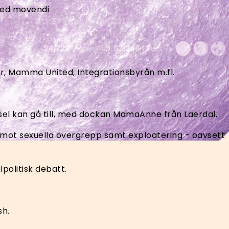
 med movendi
er, Mamma United, Integrationsbyrån m.fl.
sel kan gå till, med dockan MamaAnne från Laerdal.
en mot sexuella övergrepp samt exploatering - oavsett
politisk debatt.
sh.