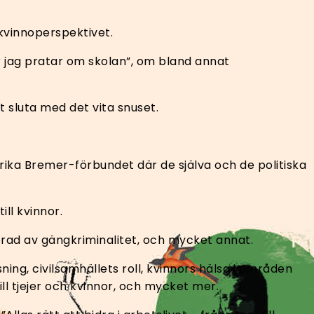
 kvinnoperspektivet.
 jag pratar om skolan”, om bland annat
tt sluta med det vita snuset.
ika Bremer-förbundet där de själva och de politiska
ill kvinnor.
erad av gängkriminalitet, och mycket annat.
ning, civilsamhällets roll, kvinnors hälsa i områden
l tjejer och kvinnor, och mycket mer.