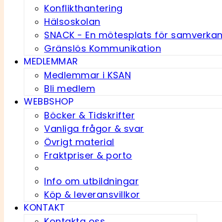
Konflikthantering
Hälsoskolan
SNACK - En möte­splats för samverka
Gränslös Kommunikation
MEDLEMMAR
Medlemmar i KSAN
Bli medlem
WEBBSHOP
Böcker & Tidskrifter
Vanliga frågor & svar
Övrigt material
Fraktpriser & porto
Info om utbildningar
Köp & leveransvillkor
KONTAKT
Kontakta oss