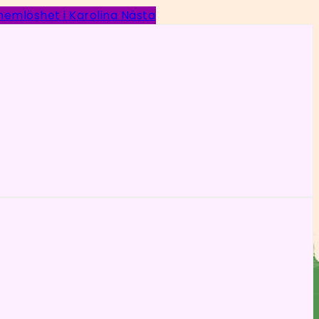
 hemlöshet i Karolina
Nästa