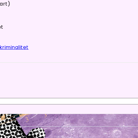
art)
et
kriminalitet