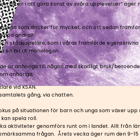
raften i att göra konst av svåra upplevelser” äger ru
pappa som dricker för mycket, och att sedan framföra
hjälpa andra?
h skådespelare, som i våras framförde egenskrivna m
sa en bit ut monologen.
 de är anhöriga till någon med skadligt bruk/beroende
om anhöriga.
lare vid KSAN.
samtalets gång, via chatten.
kus på situationen för barn och unga som växer upp 
kan spela roll.
lika aktiviteter genomförs runt om i landet. Allt från 
 uppmärksamma frågan. Årets vecka äger rum den 9–15 