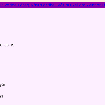
 i Sverige
Föreg
Nästa artikel: Vår artikel om kvinnor i
26-06-15
går
ns