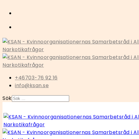
+46703-76 92 16
info@ksan.se
Sök