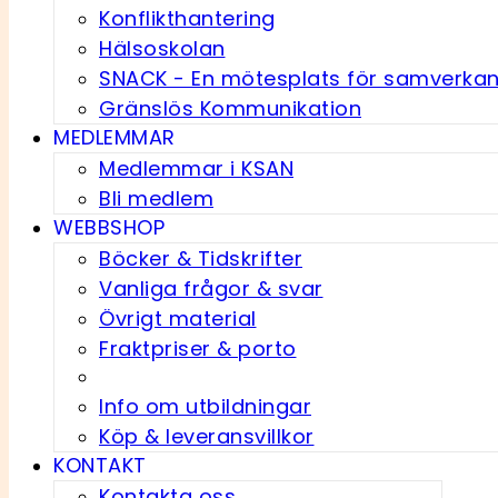
Konflikthantering
Hälsoskolan
SNACK - En möte­splats för samverka
Gränslös Kommunikation
MEDLEMMAR
Medlemmar i KSAN
Bli medlem
WEBBSHOP
Böcker & Tidskrifter
Vanliga frågor & svar
Övrigt material
Fraktpriser & porto
Info om utbildningar
Köp & leveransvillkor
KONTAKT
Kontakta oss