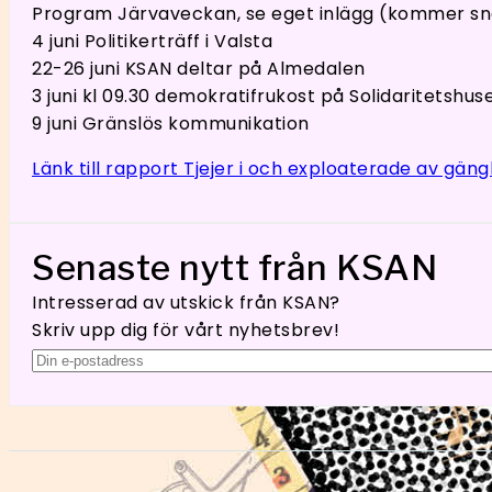
Program Järvaveckan, se eget inlägg (kommer sn
4 juni Politikerträff i Valsta
22-26 juni KSAN deltar på Almedalen
3 juni kl 09.30 demokratifrukost på Solidaritetshus
9 juni Gränslös kommunikation
Länk till rapport Tjejer i och exploaterade av gäng
Senaste nytt från KSAN
Intresserad av utskick från KSAN?
Skriv upp dig för vårt nyhetsbrev!