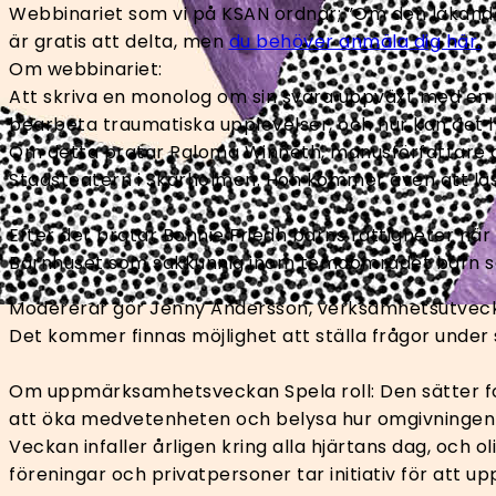
Webbinariet som vi på KSAN ordnar; ”Om den läkande k
är gratis att delta, men
du behöver anmäla dig här.
Om webbinariet:
Att skriva en monolog om sin svåra uppväxt med en 
bearbeta traumatiska upplevelser, och hur kan det 
Om detta pratar Paloma Winneth, manusförfattare oc
Stadsteatern i Skärholmen. Hon kommer även att lä
Efter det pratar Bonnie Friedh barns rättigheter när
Barnhuset som sakkunnig inom temaområdet barn s
Modererar gör Jenny Andersson, verksamhetsutveck
Det kommer finnas möjlighet att ställa frågor under 
Om uppmärksamhetsveckan Spela roll: Den sätter fo
att öka medvetenheten och belysa hur omgivningen 
Veckan infaller årligen kring alla hjärtans dag, och o
föreningar och privatpersoner tar initiativ för att